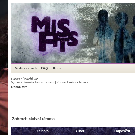
Misfits.cz web
FAQ
Hledat
Poslední návštěva:
Vyhledat témata bez odpovědí
|
Zobrazit aktivní témata
Obsah fóra
Zobrazit aktivní témata
Témata
Autor
Odpovědi