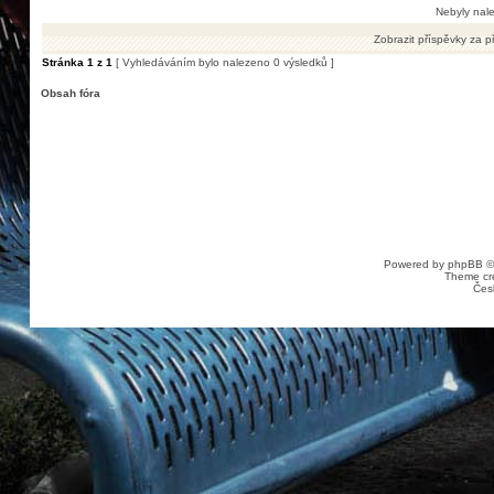
Nebyly nal
Zobrazit příspěvky za p
Stránka
1
z
1
[ Vyhledáváním bylo nalezeno 0 výsledků ]
Obsah fóra
Powered by
phpBB
©
Theme cr
Čes