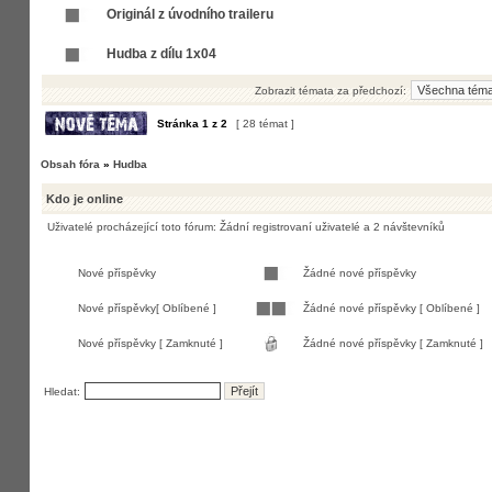
Originál z úvodního traileru
Hudba z dílu 1x04
Zobrazit témata za předchozí:
Stránka
1
z
2
[ 28 témat ]
Obsah fóra
»
Hudba
Kdo je online
Uživatelé procházející toto fórum: Žádní registrovaní uživatelé a 2 návštevníků
Nové příspěvky
Žádné nové příspěvky
Nové příspěvky[ Oblíbené ]
Žádné nové příspěvky [ Oblíbené ]
Nové příspěvky [ Zamknuté ]
Žádné nové příspěvky [ Zamknuté ]
Hledat: