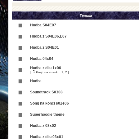
Témata
Hudba S04E07
Hudba z S04E06,E07
Hudba z S04E01
Hudba 04x04
Hudba z dílu 1x06
[
Přejít na stránku:
1
,
2
]
Hudba
Soundtrack S0308
Song na konci s02e06
Superhoodie theme
Hudba z 03x02
Hudba z dílu 03x01