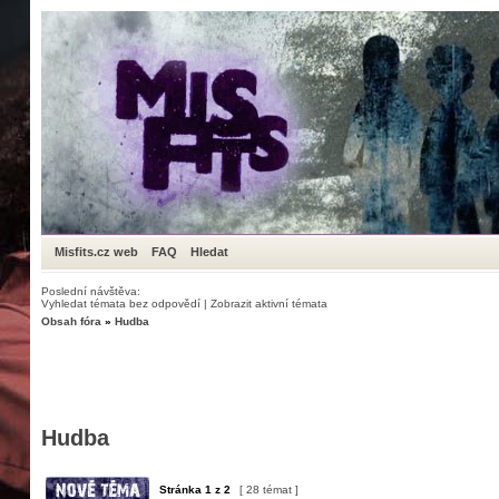
Misfits.cz web
FAQ
Hledat
Poslední návštěva:
Vyhledat témata bez odpovědí
|
Zobrazit aktivní témata
Obsah fóra
»
Hudba
Hudba
Stránka
1
z
2
[ 28 témat ]