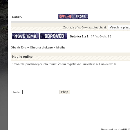
Nahoru
Zobrazit příspěvky za předchozí:
Stránka
1
z
1
[ Příspěvek: 1 ]
Obsah fóra
»
Obecná diskuze k Misfits
Kdo je online
Uživatelé procházející toto fórum: Žádní registrovaní uživatelé a 1 návštěvník
Hledat:
Powered by
phpBB
©