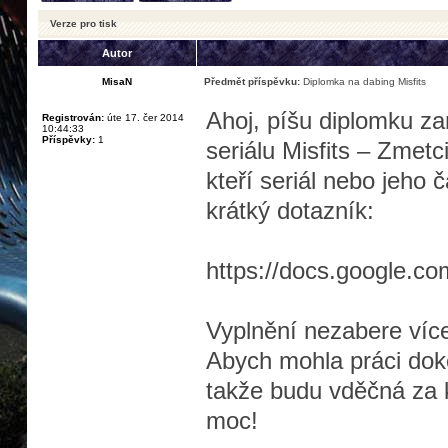
Verze pro tisk
Autor
MisaN
Předmět příspěvku:
Diplomka na dabing Misfits
Ahoj, píšu diplomku z
Registrován:
úte 17. čer 2014
10:44:33
Příspěvky:
1
seriálu Misfits – Zmetc
kteří seriál nebo jeho č
krátký dotazník:
https://docs.google.co
Vyplnění nezabere více
Abych mohla práci doko
takže budu vděčná za 
moc!