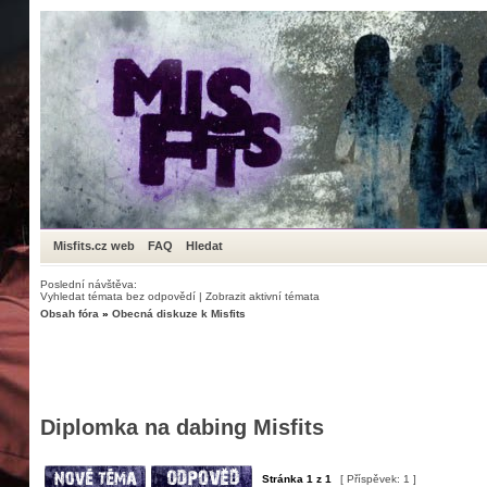
Misfits.cz web
FAQ
Hledat
Poslední návštěva:
Vyhledat témata bez odpovědí
|
Zobrazit aktivní témata
Obsah fóra
»
Obecná diskuze k Misfits
Diplomka na dabing Misfits
Stránka
1
z
1
[ Příspěvek: 1 ]