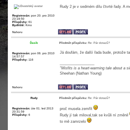
Rudy 2 je v sedmém dílu čtvrté řady. A 
Registrován:
pon 20. pro 2010
23:19:50
Příspěvky:
61
Bydliště:
Krno
Nahoru
Ďasík
Předmět příspěvku:
Re: Pár dotazů?
Já doufám, že další řada bude, protože ta 
Registrován:
pon 06. pro 2010
14:57:57
Příspěvky:
116
_________________
"Misfits is a heart-warming tale about a s
Sheehan (Nathan Young)
Nahoru
Rudy
Předmět příspěvku:
Re: Pár dotazů?
proč musela zemřít
Registrován:
úte 01. led 2013
20:31:59
Rudy jí tak miloval,tak se kvůli ní změnil
Příspěvky:
6
to mě zamrzelo