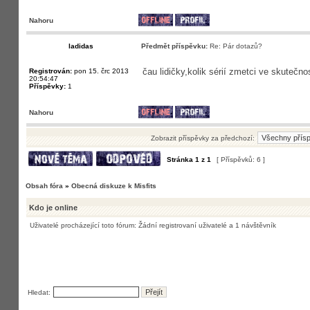
Nahoru
ladidas
Předmět příspěvku:
Re: Pár dotazů?
čau lidičky,kolik sérií zmetci ve skutečn
Registrován:
pon 15. črc 2013
20:54:47
Příspěvky:
1
Nahoru
Zobrazit příspěvky za předchozí:
Stránka
1
z
1
[ Příspěvků: 6 ]
Obsah fóra
»
Obecná diskuze k Misfits
Kdo je online
Uživatelé procházející toto fórum: Žádní registrovaní uživatelé a 1 návštěvník
Hledat: