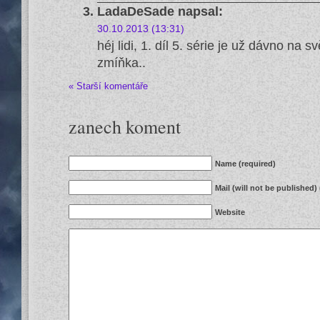
LadaDeSade
napsal:
30.10.2013 (13:31)
héj lidi, 1. díl 5. série je už dávno na 
zmíňka..
« Starší komentáře
zanech koment
Name (required)
Mail (will not be published)
Website