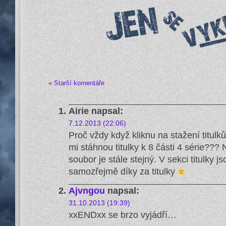
« Starší komentáře
Airie
napsal:
7.12.2013 (22:06)
Proč vždy když kliknu na stažení titulků
mi stáhnou titulky k 8 části 4 série???
soubor je stále stejný. V sekci titulky j
samozřejmě díky za titulky
Ajvngou
napsal:
31.10.2013 (19:39)
xxENDxx se brzo vyjádří…