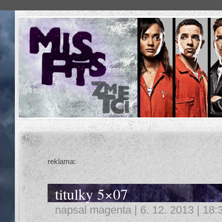
reklama:
titulky 5×07
napsal
magenta
| 6. 12. 2013 | 18: