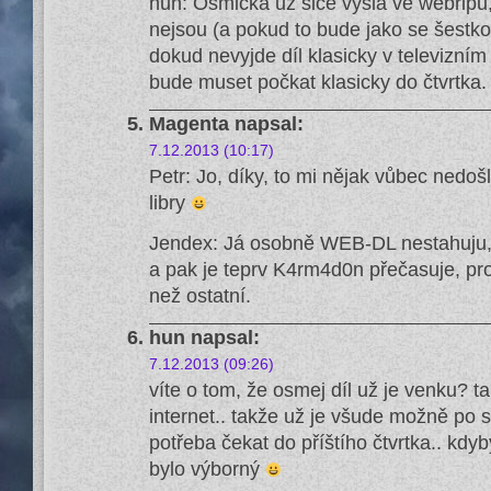
hun: Osmička už sice vyšla ve webripu,a
nejsou (a pokud to bude jako se šestko
dokud nevyjde díl klasicky v televizní
bude muset počkat klasicky do čtvrtka.
Magenta
napsal:
7.12.2013 (10:17)
Petr: Jo, díky, to mi nějak vůbec nedošl
libry
Jendex: Já osobně WEB-DL nestahuju, 
a pak je teprv K4rm4d0n přečasuje, pr
než ostatní.
hun
napsal:
7.12.2013 (09:26)
víte o tom, že osmej díl už je venku? ta
internet.. takže už je všude možně po s
potřeba čekat do příštího čtvrtka.. kdyby
bylo výborný