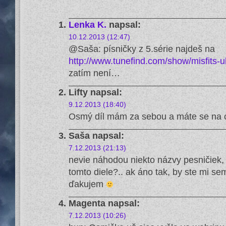
Lenka K.
napsal:
10.12.2013 (12:47)
@Saša: písničky z 5.série najdeš na
http://www.tunefind.com/show/misfits-
zatím není…
Lifty
napsal:
9.12.2013 (18:40)
Osmý díl mám za sebou a máte se na c
Saša
napsal:
7.12.2013 (21:13)
nevie náhodou niekto názvy pesničiek, k
tomto diele?.. ak áno tak, by ste mi s
ďakujem
Magenta
napsal:
7.12.2013 (10:26)