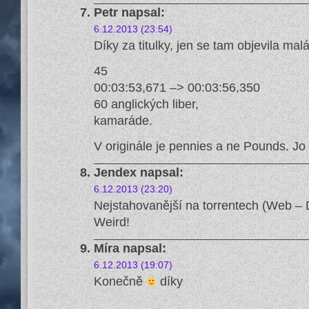
Petr
napsal:
6.12.2013 (23:54)
Díky za titulky, jen se tam objevila mal
45
00:03:53,671 –> 00:03:56,350
60 anglických liber,
kamaráde.
V originále je pennies a ne Pounds. Jo a
Jendex
napsal:
6.12.2013 (23:20)
Nejstahovanější na torrentech (Web – D
Weird!
Míra
napsal:
6.12.2013 (19:07)
Konečně
díky